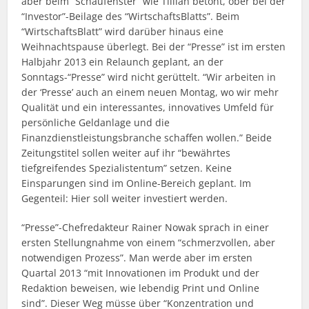
aber beim “Schaufenster” wie Tillian betont, ober bei der
“Investor”-Beilage des “WirtschaftsBlatts”. Beim
“WirtschaftsBlatt” wird darüber hinaus eine
Weihnachtspause überlegt. Bei der “Presse” ist im ersten
Halbjahr 2013 ein Relaunch geplant, an der
Sonntags-“Presse” wird nicht gerüttelt. “Wir arbeiten in
der ‘Presse’ auch an einem neuen Montag, wo wir mehr
Qualität und ein interessantes, innovatives Umfeld für
persönliche Geldanlage und die
Finanzdienstleistungsbranche schaffen wollen.” Beide
Zeitungstitel sollen weiter auf ihr “bewährtes
tiefgreifendes Spezialistentum” setzen. Keine
Einsparungen sind im Online-Bereich geplant. Im
Gegenteil: Hier soll weiter investiert werden.
“Presse”-Chefredakteur Rainer Nowak sprach in einer
ersten Stellungnahme von einem “schmerzvollen, aber
notwendigen Prozess”. Man werde aber im ersten
Quartal 2013 “mit Innovationen im Produkt und der
Redaktion beweisen, wie lebendig Print und Online
sind”. Dieser Weg müsse über “Konzentration und