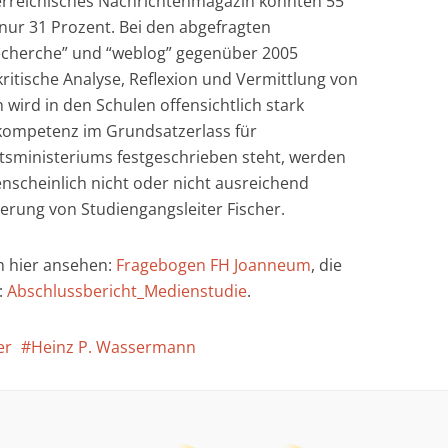
erreichisches Nachrichtenmagazin konnten 55
nur 31 Prozent. Bei den abgefragten
Recherche” und “weblog” gegenüber 2005
ritische Analyse, Reflexion und Vermittlung von
wird in den Schulen offensichtlich stark
kompetenz im Grundsatzerlass für
tsministeriums festgeschrieben steht, werden
enscheinlich nicht oder nicht ausreichend
gerung von Studiengangsleiter Fischer.
h hier ansehen:
Fragebogen FH Joanneum
, die
:
Abschlussbericht_Medienstudie
.
er
Heinz P. Wassermann