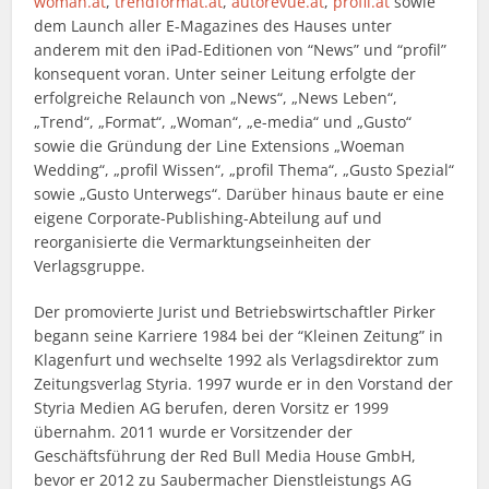
woman.at
,
trendformat.at
,
autorevue.at
,
profil.at
sowie
dem Launch aller E-Magazines des Hauses unter
anderem mit den iPad-Editionen von “News” und “profil”
konsequent voran. Unter seiner Leitung erfolgte der
erfolgreiche Relaunch von „News“, „News Leben“,
„Trend“, „Format“, „Woman“, „e-media“ und „Gusto“
sowie die Gründung der Line Extensions „Woeman
Wedding“, „profil Wissen“, „profil Thema“, „Gusto Spezial“
sowie „Gusto Unterwegs“. Darüber hinaus baute er eine
eigene Corporate-Publishing-Abteilung auf und
reorganisierte die Vermarktungseinheiten der
Verlagsgruppe.
Der promovierte Jurist und Betriebswirtschaftler Pirker
begann seine Karriere 1984 bei der “Kleinen Zeitung” in
Klagenfurt und wechselte 1992 als Verlagsdirektor zum
Zeitungsverlag Styria. 1997 wurde er in den Vorstand der
Styria Medien AG berufen, deren Vorsitz er 1999
übernahm. 2011 wurde er Vorsitzender der
Geschäftsführung der Red Bull Media House GmbH,
bevor er 2012 zu Saubermacher Dienstleistungs AG