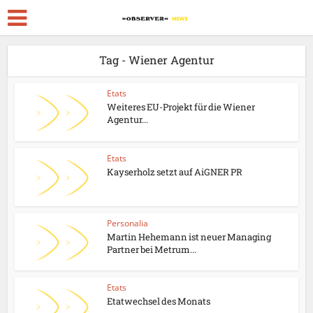
Tag - Wiener Agentur
Etats
Weiteres EU-Projekt für die Wiener
Agentur...
Etats
Kayserholz setzt auf AiGNER PR
Personalia
Martin Hehemann ist neuer Managing
Partner bei Metrum...
Etats
Etatwechsel des Monats