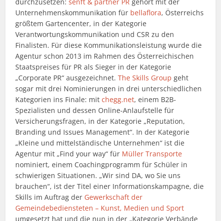
durchzusetzen:
senft & partner PR
gehört mit der
Unternehmenskommunikation für
bellaflora
, Österreichs
größtem Gartencenter, in der Kategorie
Verantwortungskommunikation und CSR zu den
Finalisten. Für diese Kommunikationsleistung wurde die
Agentur schon 2013 im Rahmen des Österreichischen
Staatspreises für PR als Sieger in der Kategorie
„Corporate PR“ ausgezeichnet.
The Skills Group
geht
sogar mit drei Nominierungen in drei unterschiedlichen
Kategorien ins Finale: mit
chegg.net
, einem B2B-
Spezialisten und dessen Online-Anlaufstelle für
Versicherungsfragen, in der Kategorie „Reputation,
Branding und Issues Management“. In der Kategorie
„Kleine und mittelständische Unternehmen“ ist die
Agentur mit „Find your way“ für
Müller Transporte
nominiert, einem Coachingprogramm für Schüler in
schwierigen Situationen. „Wir sind DA, wo Sie uns
brauchen“, ist der Titel einer Informationskampagne, die
Skills im Auftrag der
Gewerkschaft der
Gemeindebediensteten – Kunst, Medien und Sport
umgesetzt hat und die nun in der „Kategorie Verbände