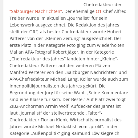
Chefredakteur der
“Salzburger Nachrichten”
. Der ehemalige
Ö1
-Chef Alfred
Treiber wurde im aktuellen „Journalist“ für sein
Lebenswerk ausgezeichnet. Die Redaktion des Jahres
stellt der ORF, als bester Chefredakteur wurde Hubert
Patterer von der „Kleinen Zeitung“ ausgezeichnet. Der
erste Platz in der Kategorie Foto ging zum wiederholten
Mal an APA-Fotograf Robert Jäger. In der Kategorie
„Chefredakteur des Jahres“ landeten hinter „Kleine“-
Chefredakteur Patterer auf den weiteren Plätzen
Manfred Perterer von den „Salzburger Nachrichten“ und
APA-Chefredakteur Michael Lang. Koller wurde auch zum
Innenpolitikjournalisten des Jahres gekürt. Die
Begründung der Jury für seine Wahl: „Seine Kommentare
sind eine Klasse für sich. Der Beste.“ Auf Platz zwei folgt
ZIB2-Anchorman Armin Wolf. Aufdecker des Jahres ist
laut „Journalist“ der stellvertretende „Falter“-
Chefredakteur Florian Klenk, Wirtschaftsjournalist des
Jahres wurde Michael Nikbakhsh vom „profil“. In der
Kategorie „Außenpolitik“ ging Raimund Löw siegreich