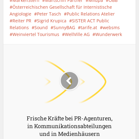
MarkenStern
Martschin Partner
Milupa
ÖBB
Österreichischen Gesellschaft für Internistische
Angiologie
Peter Tasch
Public Relations Atelier
Reiter PR
Sigrid Krupica
SISTER ACT Public
Relations
Sound
SunnyBAG
tarife.at
websms
Weinviertel Tourismus
WellVille AG
Wunderwerk
Frische Kräfte bei PR-Agenturen,
in Kommunikationsabteilungen
und in Medienhäusern