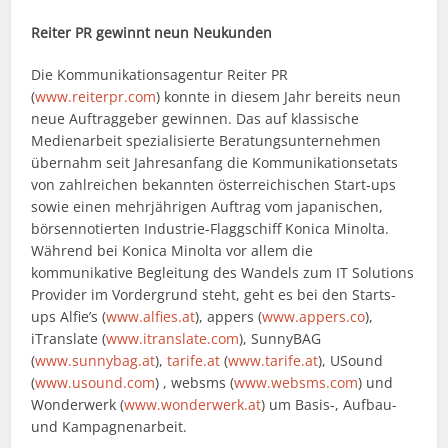
Reiter PR gewinnt neun Neukunden
Die Kommunikationsagentur Reiter PR
(
www.reiterpr.com
) konnte in diesem Jahr bereits neun
neue Auftraggeber gewinnen. Das auf klassische
Medienarbeit spezialisierte Beratungsunternehmen
übernahm seit Jahresanfang die Kommunikationsetats
von zahlreichen bekannten österreichischen Start-ups
sowie einen mehrjährigen Auftrag vom japanischen,
börsennotierten Industrie-Flaggschiff Konica Minolta.
Während bei Konica Minolta vor allem die
kommunikative Begleitung des Wandels zum IT Solutions
Provider im Vordergrund steht, geht es bei den Starts-
ups Alfie’s (
www.alfies.at
), appers (
www.appers.co
),
iTranslate (
www.itranslate.com
), SunnyBAG
(
www.sunnybag.at
),
tarife.at
(
www.tarife.at
), USound
(
www.usound.com
) , websms (
www.websms.com
) und
Wonderwerk (
www.wonderwerk.at
) um Basis-, Aufbau-
und Kampagnenarbeit.