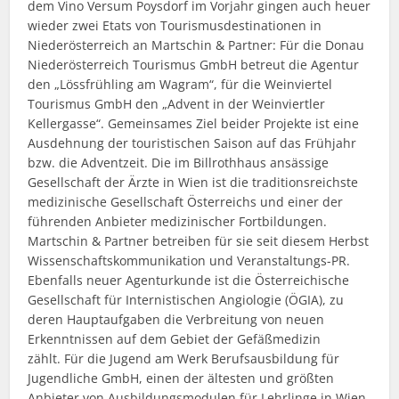
dem Vino Versum Poysdorf im Vorjahr gingen auch heuer
wieder zwei Etats von Tourismusdestinationen in
Niederösterreich an Martschin & Partner: Für die Donau
Niederösterreich Tourismus GmbH betreut die Agentur
den „Lössfrühling am Wagram“, für die Weinviertel
Tourismus GmbH den „Advent in der Weinviertler
Kellergasse“. Gemeinsames Ziel beider Projekte ist eine
Ausdehnung der touristischen Saison auf das Frühjahr
bzw. die Adventzeit. Die im Billrothhaus ansässige
Gesellschaft der Ärzte in Wien ist die traditionsreichste
medizinische Gesellschaft Österreichs und einer der
führenden Anbieter medizinischer Fortbildungen.
Martschin & Partner betreiben für sie seit diesem Herbst
Wissenschaftskommunikation und Veranstaltungs-PR.
Ebenfalls neuer Agenturkunde ist die Österreichische
Gesellschaft für Internistischen Angiologie (ÖGIA), zu
deren Hauptaufgaben die Verbreitung von neuen
Erkenntnissen auf dem Gebiet der Gefäßmedizin
zählt. Für die Jugend am Werk Berufsausbildung für
Jugendliche GmbH, einen der ältesten und größten
Anbieter von Ausbildungsmodulen für Lehrlinge in Wien,