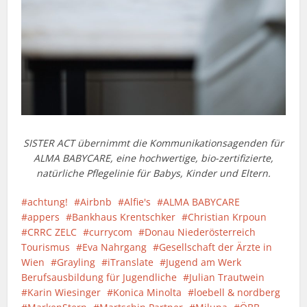
SISTER ACT übernimmt die Kommunikationsagenden für
ALMA BABYCARE, eine hochwertige, bio-zertifizierte,
natürliche Pflegelinie für Babys, Kinder und Eltern.
achtung!
Airbnb
Alfie's
ALMA BABYCARE
appers
Bankhaus Krentschker
Christian Krpoun
CRRC ZELC
currycom
Donau Niederösterreich
Tourismus
Eva Nahrgang
Gesellschaft der Ärzte in
Wien
Grayling
iTranslate
Jugend am Werk
Berufsausbildung für Jugendliche
Julian Trautwein
Karin Wiesinger
Konica Minolta
loebell & nordberg