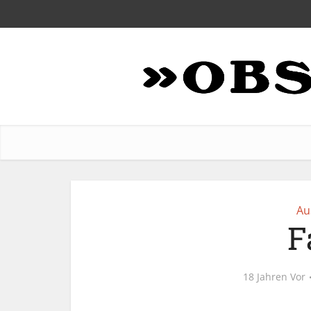
Au
F
18 Jahren Vor