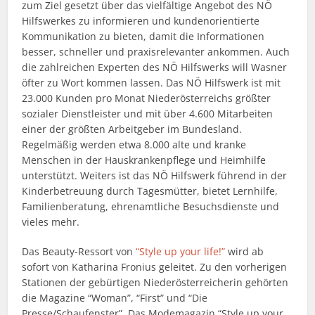
zum Ziel gesetzt über das vielfältige Angebot des NÖ
Hilfswerkes zu informieren und kundenorientierte
Kommunikation zu bieten, damit die Informationen
besser, schneller und praxisrelevanter ankommen. Auch
die zahlreichen Experten des NÖ Hilfswerks will Wasner
öfter zu Wort kommen lassen. Das NÖ Hilfswerk ist mit
23.000 Kunden pro Monat Niederösterreichs größter
sozialer Dienstleister und mit über 4.600 Mitarbeiten
einer der größten Arbeitgeber im Bundesland.
Regelmäßig werden etwa 8.000 alte und kranke
Menschen in der Hauskrankenpflege und Heimhilfe
unterstützt. Weiters ist das NÖ Hilfswerk führend in der
Kinderbetreuung durch Tagesmütter, bietet Lernhilfe,
Familienberatung, ehrenamtliche Besuchsdienste und
vieles mehr.
Das Beauty-Ressort von
“Style up your life!”
wird ab
sofort von Katharina Fronius geleitet. Zu den vorherigen
Stationen der gebürtigen Niederösterreicherin gehörten
die Magazine “Woman”, “First” und “Die
Presse/Schaufenster”. Das Modemagazin “Style up your