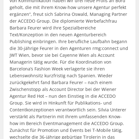
von Kommunikation haben wir drei neue Profis an Bord
geholt, die mit ihrem Know-how unsere Agentur perfekt
ergänzen“, freut sich Sabrina Oswald, Managing Partner
der ACCEDO Group. Die diplomierte Werbefachfrau
Barbara Feurer wird ihre Spezialbereiche
Text/Konzeption in den neuen Agenturbereich
Publishing einbringen. Ihre berufliche Laufbahn begann
die 30-jährige Feurer in den Agenturen rmg:connect und
JWT Wien, bevor sie bei Cayenne Wien als Account
Managerin tätig wurde. Für die Koordination von
Barcelona’s Fashion Week verlagerte sie ihren
Lebenswohnsitz kurzfristig nach Spanien. Wieder
zurückgekehrt fand Barbara Feurer – nach einem
Zwischenstopp als Account Director bei der Wiener
Agentur Red Hot – nun den Einstieg in die ACCEDO
Group. Sie wird in Hinkunft für Publikations- und
Contentkonzeptionen verantwortlich sein. Silvia Unterer
verstärkt als Partnerin mit ihrem umfassenden Know-
how im Bereich Eventmanagement die ACCEDO Group.
Zunächst für Promotion und Events bei T-Mobile tätig,
wechselte die 36-jährige gebürtige Tirolerin in das