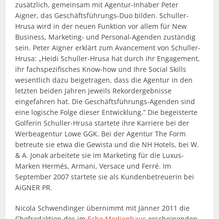
zusätzlich, gemeinsam mit Agentur-Inhaber Peter
Aigner, das Geschäftsführungs-Duo bilden. Schuller-
Hrusa wird in der neuen Funktion vor allem für New
Business, Marketing- und Personal-Agenden zuständig
sein. Peter Aigner erklärt zum Avancement von Schuller-
Hrusa: „Heidi Schuller-Hrusa hat durch ihr Engagement,
ihr fachspezifisches Know-how und Ihre Social Skills
wesentlich dazu beigetragen, dass die Agentur in den
letzten beiden Jahren jeweils Rekordergebnisse
eingefahren hat. Die Geschäftsführungs-Agenden sind
eine logische Folge dieser Entwicklung.” Die begeisterte
Golferin Schuller-Hrusa startete ihre Karriere bei der
Werbeagentur Lowe GGK. Bei der Agentur The Form
betreute sie etwa die Gewista und die NH Hotels, bei W.
& A. Jonak arbeitete sie im Marketing für die Luxus-
Marken Hermés, Armani, Versace und Ferré. Im
September 2007 startete sie als Kundenbetreuerin bei
AiGNER PR.
Nicola Schwendinger übernimmt mit Jänner 2011 die
Chefredaktion des im
Echo Medienhaus
erscheinenden