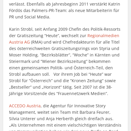
verlässt. Ebenfalls ab Jahresbeginn 2011 verstärkt Katrin
Fördös das Palmers-PR-Team: als neue Mitarbeiterin für
PR und Social Media.
Karin Strobl, seit Anfang 2009 Chefin des Politik-Ressorts
der Gratiszeitung “Heute”, wechselt zur
Regionalmedien
Austria AG
(RMA) und wird Chefredakteurin für alle Titel
des österreichweiten Gratiszeitungsrings von Styria und
Moser Holding. “Bezirksblätter”, “Woche” in Kärnten und
Steiermark und “Wiener Bezirkszeitung” bekommen
einen gemeinsamen Politik- und Österreich-Teil, den
Strobl aufbauen soll. Vor ihrem Job bei “Heute” war
Strobl für “Österreich” und die “Kronen Zeitung“ sowie
„Bestseller“ und „Horizont“ tätig. Seit 2007 ist die 38-
Jährige Vorsitzende des “Frauennetzwerk Medien”.
ACCEDO Austria
, die Agentur für Innovative Story
Management, weitet sein Team mit Barbara Feurer,
Silvia Unterer und Anja Herberth gleich dreifach aus.
„Als Unternehmen mit einem vielschichtigen Verständnis