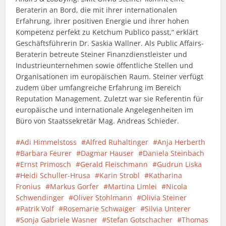
Beraterin an Bord, die mit ihrer internationalen
Erfahrung, ihrer positiven Energie und ihrer hohen
Kompetenz perfekt zu Ketchum Publico passt,“ erklärt
Geschäftsführerin Dr. Saskia Wallner. Als Public Affairs-
Beraterin betreute Steiner Finanzdienstleister und
Industrieunternehmen sowie öffentliche Stellen und
Organisationen im europäischen Raum. Steiner verfügt
zudem über umfangreiche Erfahrung im Bereich
Reputation Management. Zuletzt war sie Referentin für
europäische und internationale Angelegenheiten im
Büro von Staatssekretär Mag. Andreas Schieder.
Adi Himmelstoss
Alfred Ruhaltinger
Anja Herberth
Barbara Feurer
Dagmar Hauser
Daniela Steinbach
Ernst Primosch
Gerald Fleischmann
Gudrun Liska
Heidi Schuller-Hrusa
Karin Strobl
Katharina
Fronius
Markus Gorfer
Martina Limlei
Nicola
Schwendinger
Oliver Stohlmann
Olivia Steiner
Patrik Volf
Rosemarie Schwaiger
Silvia Unterer
Sonja Gabriele Wasner
Stefan Gotschacher
Thomas