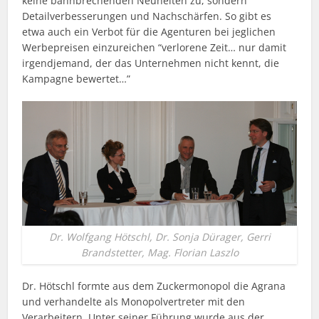
keine bahnbrechenden Neuheiten zu, sondern
Detailverbesserungen und Nachschärfen. So gibt es
etwa auch ein Verbot für die Agenturen bei jeglichen
Werbepreisen einzureichen “verlorene Zeit… nur damit
irgendjemand, der das Unternehmen nicht kennt, die
Kampagne bewertet…”
Dr. Wolfgang Hötschl, Dr. Sonja Dürager, Gerri
Brandstetter, Mag. Florian Laszlo
Dr. Hötschl formte aus dem Zuckermonopol die Agrana
und verhandelte als Monopolvertreter mit den
Verarbeitern. Unter seiner Führung wurde aus der