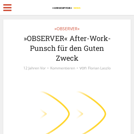
»OBSERVER«
»OBSERVER« After-Work-
Punsch für den Guten
Zweck
von
12 Jahren Vor
Kommentieren
Florian Laszlo