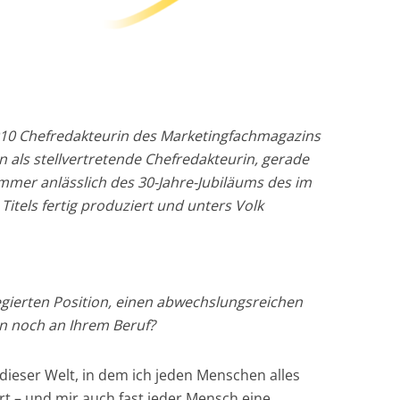
2010 Chefredakteurin des Marketingfachmagazins
ion als stellvertretende Chefredakteurin, gerade
mmer anlässlich des 30-Jahre-Jubiläums des im
itels fertig produziert und unters Volk
ilegierten Position, einen abwechslungsreichen
en noch an Ihrem Beruf?
 dieser Welt, in dem ich jeden Menschen alles
ert – und mir auch fast jeder Mensch eine