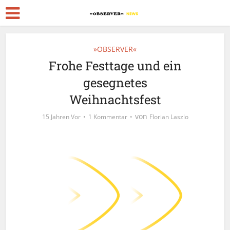
»OBSERVER«
Frohe Festtage und ein
gesegnetes
Weihnachtsfest
von
15 Jahren Vor
1 Kommentar
Florian Laszlo