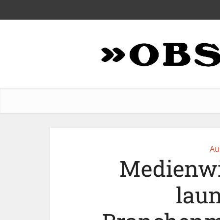
Au
Medienwi
lau