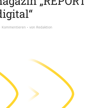
agazin „REPORT
digital“
Kommentieren
von
Redaktion