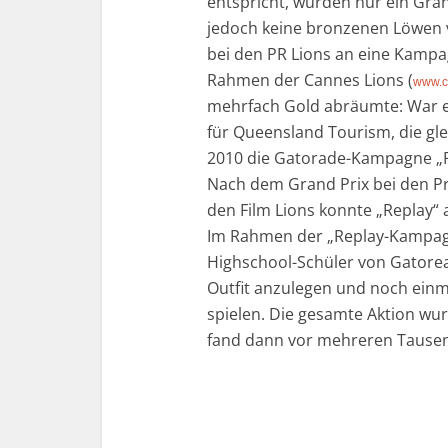
entspricht, wurden nur ein Gra
jedoch keine bronzenen Löwen v
bei den PR Lions an eine Kamp
Rahmen der Cannes Lions (
www.c
mehrfach Gold abräumte: War es
für Queensland Tourism, die gle
2010 die Gatorade-Kampagne „
Nach dem Grand Prix bei den Pr
den Film Lions konnte „Replay“
Im Rahmen der „Replay-Kampagn
Highschool-Schüler von Gatoread
Outfit anzulegen und noch einma
spielen. Die gesamte Aktion wur
fand dann vor mehreren Tausen