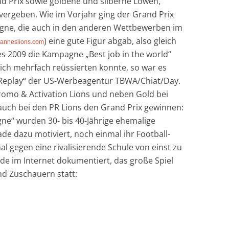
nd Prix sowie goldene und silberne Löwen,
ergeben. Wie im Vorjahr ging der Grand Prix
agne, die auch in den anderen Wettbewerben im
) eine gute Figur abgab, also gleich
anneslions.com
 2009 die Kampagne „Best job in the world“
ich mehrfach reüssierten konnte, so war es
Replay“ der US-Werbeagentur TBWA/Chiat/Day.
omo & Activation Lions und neben Gold bei
 auch bei den PR Lions den Grand Prix gewinnen:
e“ wurden 30- bis 40-Jährige ehemalige
e dazu motiviert, noch einmal ihr Football-
l gegen eine rivalisierende Schule von einst zu
de im Internet dokumentiert, das große Spiel
d Zuschauern statt: