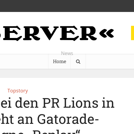
News
Home
Topstory
ei den PR Lions in
ht an Gatorade-