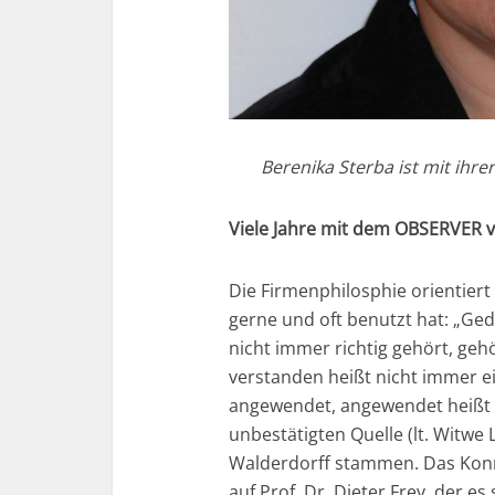
Berenika Sterba ist mit ihr
Viele Jahre mit dem OBSERVER
Die Firmenphilosphie orientier
gerne und oft benutzt hat: „Ged
nicht immer richtig gehört, geh
verstanden heißt nicht immer e
angewendet, angewendet heißt n
unbestätigten Quelle (lt. Witwe 
Walderdorff stammen. Das Konra
auf Prof. Dr. Dieter Frey, der e